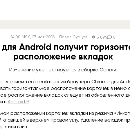
14:00
MSK
, 27 мая 2018
Павел Сумцов
3 894
0
для Android получит горизон
расположение вкладок
Изменение уже тестируется в сборке Canary.
новлением тестовой версии браузера Chrome для Andr
вать горизонтальное расположение карточек в меню 
ное расположение вкладок следует из обновлённого д
и в
Android P
.
ьном расположении карточек вкладки из режима «Инког
 клавишей в верхнем правом углу. Удаление вкладок п
рх или вниз.