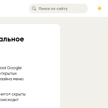
тальное
oid Google
открытых
изайна меню
нито» скрыты
роисходит