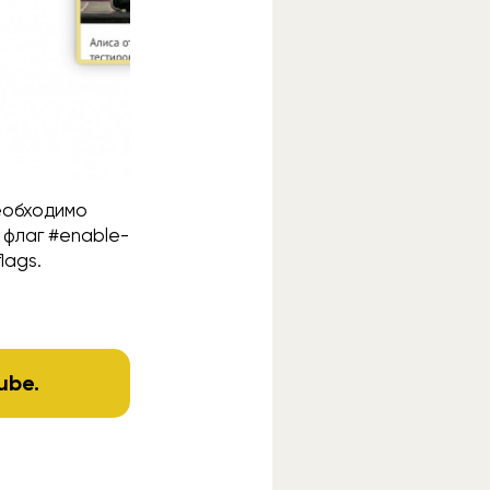
еобходимо
 флаг #enable-
lags.
ube
.