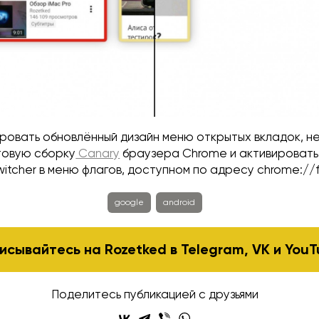
ровать обновлённый дизайн меню открытых вкладок, н
товую сборку
Canary
браузера Chrome и активировать
switcher в меню флагов, доступном по адресу chrome://f
google
android
исывайтесь на Rozetked в
Telegram
,
VK
и
YouT
Поделитесь публикацией с друзьями