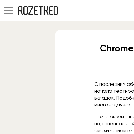
Chrome 
С последним об
начала тестиро
вкладок. Подоб
многозадачност
При горизонтал
под специальной
смахиванием вве