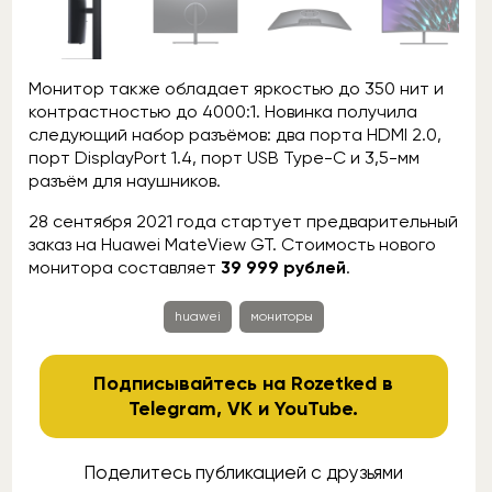
Монитор также обладает яркостью до 350 нит и
контрастностью до 4000:1. Новинка получила
следующий набор разъёмов: два порта HDMI 2.0,
порт DisplayPort 1.4, порт USB Type-C и 3,5-мм
разъём для наушников.
28 сентября 2021 года стартует предварительный
заказ на Huawei MateView GT. Стоимость нового
монитора составляет
39 999 рублей
.
huawei
мониторы
Подписывайтесь на Rozetked в
Telegram
,
VK
и
YouTube
.
Поделитесь публикацией с друзьями