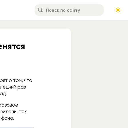
енятся
рят о том, что
следний раз
ад.
«розовое
видели, так
 фона.