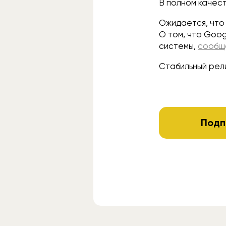
В полном качес
Ожидается, что 
О том, что Goo
системы,
сообщ
Стабильный рели
Подп