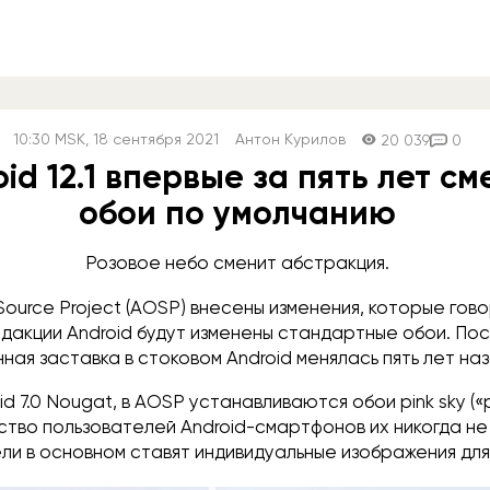
10:30
MSK
, 18 сентября 2021
Антон Курилов
20 039
0
oid 12.1 впервые за пять лет см
обои по умолчанию
Розовое небо сменит абстракция.
Source Project (AOSP) внесены изменения, которые гово
дакции Android будут изменены стандартные обои. По
ая заставка в стоковом Android менялась пять лет наз
id 7.0 Nougat, в AOSP устанавливаются обои pink sky (
ство пользователей Android-смартфонов их никогда не 
ли в основном ставят индивидуальные изображения для