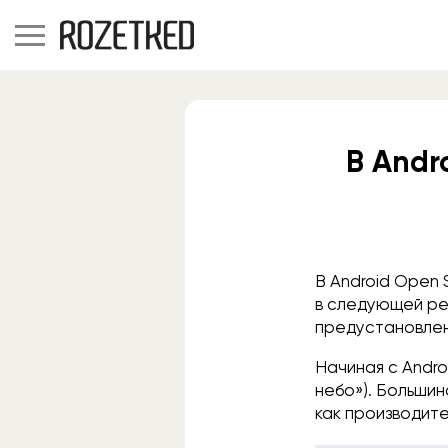
В Andr
В Android Open 
в следующей ре
предустановленн
Начиная с Andro
небо»). Большин
как производите