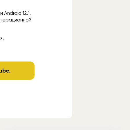
Android 12.1.
операционной
я.
ube
.