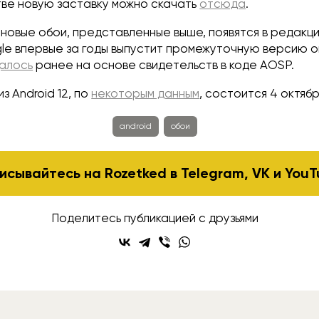
тве новую заставку можно скачать
отсюда
.
новые обои, представленные выше, появятся в редакции 
gle впервые за годы выпустит промежуточную версию 
алось
ранее на основе свидетельств в коде AOSP.
з Android 12, по
некоторым данным
, состоится 4 октябр
android
обои
исывайтесь на Rozetked в
Telegram
,
VK
и
YouT
Поделитесь публикацией с друзьями