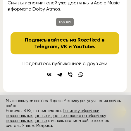
Синглы исполнителей уже доступны в Apple Music
в формате Dolby Atmos.
музыка
Подписывайтесь на Rozetked в
Telegram
,
VK
и
YouTube
.
Поделитесь публикацией с друзьями
Мы используем cookies, Яндекс Метрику для улучшения работы
контакты
сайта.
реклама
о проекте
Нажимая «ОК», ты принимаешь
Политику обработки
персональных данных и даешь согласие на обработку
Rozetked © 2026
персональных данных
с использованием файлов cookies,
Пользовательское соглашение
системы Яндекс Метрика.