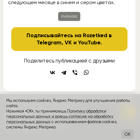
следующем месяце в синем и сером цветах.
motorola
Подписывайтесь на Rozetked в
Telegram
,
VK
и
YouTube
.
Поделитесь публикацией с друзьями
Мы используем cookies, Яндекс Метрику для улучшения работы
контакты
реклама
о проекте
сайта.
Нажимая «ОК», ты принимаешь
Политику обработки
персональных данных и даешь согласие на обработку
Rozetked © 2026
персональных данных
с использованием файлов cookies,
Пользовательское соглашение
системы Яндекс Метрика.
OK