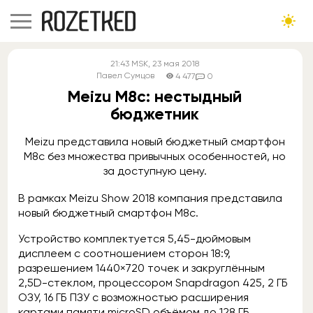
21:43
MSK
, 23 мая 2018
Павел Сумцов
4 477
0
Meizu M8c: нестыдный
бюджетник
Meizu представила новый бюджетный смартфон
M8c без множества привычных особенностей, но
за доступную цену.
В рамках Meizu Show 2018 компания представила
новый бюджетный смартфон M8c.
Устройство комплектуется 5,45-дюймовым
дисплеем с соотношением сторон 18:9,
разрешением 1440×720 точек и закруглённым
2,5D-стеклом, процессором Snapdragon 425, 2 ГБ
ОЗУ, 16 ГБ ПЗУ с возможностью расширения
картами памяти microSD объёмом до 128 ГБ.