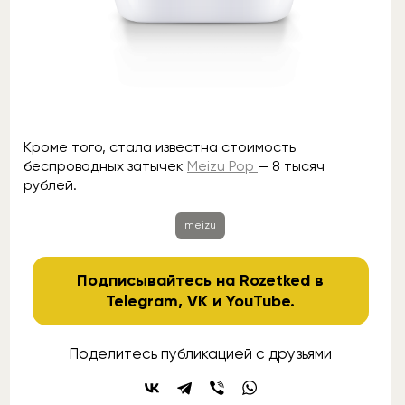
Кроме того, стала известна стоимость
беспроводных затычек
Meizu Pop
— 8 тысяч
рублей.
meizu
Подписывайтесь на Rozetked в
Telegram
,
VK
и
YouTube
.
Поделитесь публикацией с друзьями