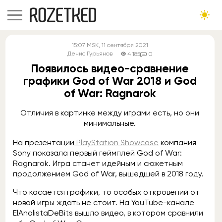
15:07
MSK
, 11 сентября 2021
Денис Гурьянов
4 185
0
Появилось видео-сравнение
графики God of War 2018 и God
of War: Ragnarok
Отличия в картинке между играми есть, но они
минимальные.
На презентации
PlayStation Showcase
компания
Sony показала первый геймплей God of War:
Ragnarok. Игра станет идейным и сюжетным
продолжением God of War, вышедшей в 2018 году.
Что касается графики, то особых откровений от
новой игры ждать не стоит. На YouTube-канале
ElAnalistaDeBits вышло видео, в котором сравнили