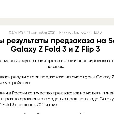
03:14
MSK
, 11 сентября 2021
Никита Лактюшин
0
ы результаты предзаказа на 
Galaxy Z Fold 3 и Z Flip 3
елилась результатами предзаказов и анонсировала с
новинок.
ась результатами предзаказа на смартфоны Galaxy Z Fo
ые устройства.
нии в России количество предзаказов на модели линей
ять раз по сравнению с моделью прошлого года Galaxy 
 Fold 3 пришлось 70% из них.