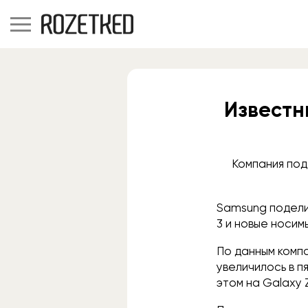
Известн
Компания под
Samsung поделил
3 и новые носим
По данным компа
увеличилось в п
этом на Galaxy Z