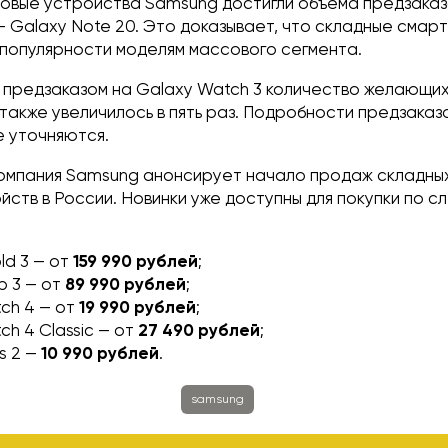
новые устройства Samsung достигли объёма предзаказ
— Galaxy Note 20. Это доказывает, что складные смар
 популярности моделям массового сегмента.
 предзаказом на Galaxy Watch 3 количество желающи
также увеличилось в пять раз. Подробности предзаказ
е уточняются.
компания Samsung анонсирует начало продаж складны
йств в России. Новинки уже доступны для покупки по 
ld 3 — от
159 990 рублей
;
ip 3 — от
89 990 рублей
;
ch 4 — от
19 990 рублей
;
ch 4 Classic — от
27 490 рублей
;
s 2 —
10 990 рублей
.
samsung