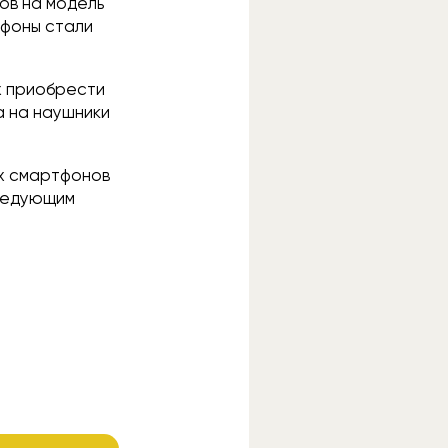
ов на модель
тфоны стали
х приобрести
а на наушники
х смартфонов
следующим