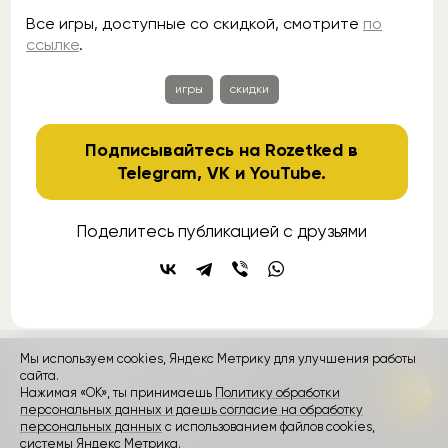
Все игры, доступные со скидкой, смотрите
по
ссылке
.
игры
скидки
Подписывайтесь на Rozetked в
Telegram
,
VK
и
YouTube
.
Поделитесь публикацией с друзьями
Мы используем cookies, Яндекс Метрику для улучшения работы
контакты
сайта.
реклама
о проекте
Нажимая «ОК», ты принимаешь
Политику обработки
персональных данных и даешь согласие на обработку
Rozetked © 2026
персональных данных
с использованием файлов cookies,
Пользовательское соглашение
системы Яндекс Метрика.