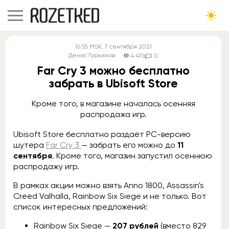
16:55
MSK
, 7 сентября 2021
Денис Гурьянов
4 476
0
Far Cry 3 можно бесплатно
забрать в Ubisoft Store
Кроме того, в магазине началась осенняя
распродажа игр.
Ubisoft Store бесплатно раздаёт PC-версию
шутера
Far Cry 3
— забрать его можно до
11
сентября
. Кроме того, магазин запустил осеннюю
распродажу игр.
В рамках акции можно взять Anno 1800, Assassin's
Creed Valhalla, Rainbow Six Siege и не только. Вот
список интересных предложений:
Rainbow Six Siege —
207 рублей
(вместо 829