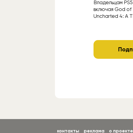
Владельцам PS5 
включая God of W
Uncharted 4: A Th
Подп
контакты
реклама
о проекте