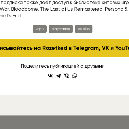
подписка также даёт доступ к библиотеке хитовых игр
ar, Bloodborne, The Last of Us Remastered, Persona 5, 
ief's End.
игры
playstation
ps plus
исывайтесь на Rozetked в
Telegram
,
VK
и
YouT
Поделитесь публикацией с друзьями