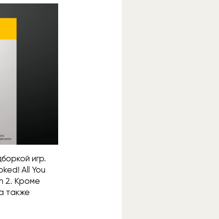
боркой игр.
ed! All You
n 2. Кроме
 а также