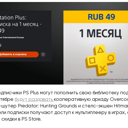
дписчики PS Plus могут пополнить свою библиотеку под
нтябре
будут раздавать
кооперативную аркаду Overcook
-шутер Predator: Hunting Grounds и стелс-экшен Hitma
ели подписки получают доступ к мультиплееру в играх,
скидки в PS Store.