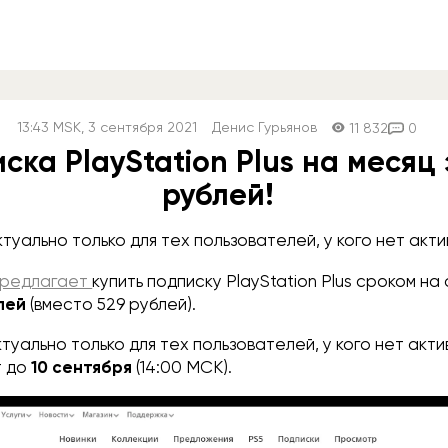
13:43
MSK
, 3 сентября 2021
Денис Гурьянов
11 832
0
ска PlayStation Plus на месяц 
рублей!
уально только для тех пользователей, у кого нет акти
предлагает
купить подписку PlayStation Plus сроком на
лей
(вместо 529 рублей).
уально только для тех пользователей, у кого нет акти
т до
10 сентября
(14:00 МСК).