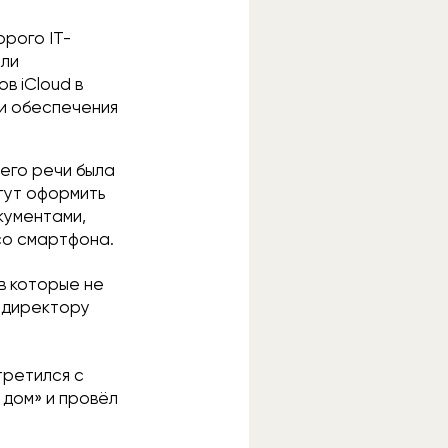
орого IT-
или
в iCloud в
 и обеспечения
его речи была
гут оформить
кументами,
 со смартфона.
 в которые не
и директору
третился с
 дом» и провёл