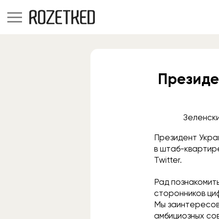
Президе
Зеленски
Президент Укра
в штаб-квартир
Twitter.
Рад познакомить
сторонников циф
Мы заинтересов
амбициозных со