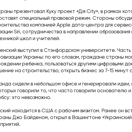
раны презентовал Куку проект «Дія City», в рамках кот
оставят специальный правовой режим. Стороны обсуд
роительства компанией Apple дата-центра для сервисо
зации Siri, сотрудничества в направлении образования
ехникой школ и учителей.
енский выступил в Стэнфордском университете. Часть 
овизации Украины: по его словам, граждане страны мо
рождении ребенка, пользоваться другими цифровыми до
ение на строительство, открыть бизнес за 7-15 минут
манда сидели в небольшом офисе и генерировали идеи,
которых говорили то, что часто говорили основателю 
бсу: это невозможно.
ский находится в США с рабочим визитом. Ранее он вс
раны Джо Байденом, открыл в Вашингтоне «Украинский
приятий.