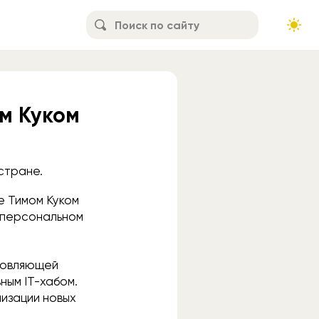
м Куком
стране.
e Тимом Куком
в персональном
хновляющей
ным IT-хабом.
лизации новых