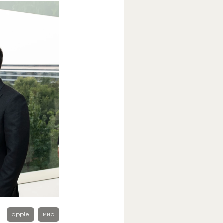
apple
мир