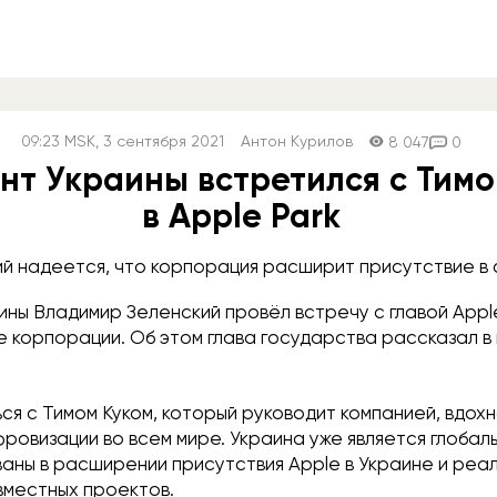
09:23
MSK
, 3 сентября 2021
Антон Курилов
8 047
0
нт Украины встретился с Тимо
в Apple Park
й надеется, что корпорация расширит присутствие в 
ины Владимир Зеленский провёл встречу с главой Appl
е корпорации. Об этом глава государства рассказал 
ся с Тимом Куком, который руководит компанией, вдо
ровизации во всем мире. Украина уже является глобаль
аны в расширении присутствия Apple в Украине и реа
вместных проектов.