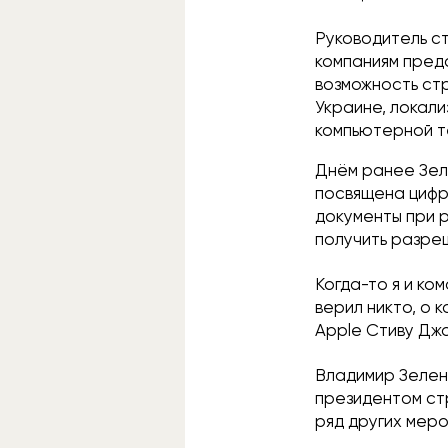
Руководитель ст
компаниям пред
возможность ст
Украине, локали
компьютерной т
Днём ранее Зел
посвящена цифр
документы при 
получить разреш
Когда-то я и ко
верил никто, о 
Apple Стиву Джо
Владимир Зелен
президентом ст
ряд других меро