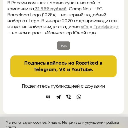
В России комплект можно купить на сайте
компании за
31 999 рублей
. Camp Nou — FC
Barcelona Lego (10284)— не первый подобный
набор от Lego. В январе 2020 года производитель
выпустил набор в виде стадиона
«Олд Траффорд»
— на нём играет «Манчестер Юнайтед».
lego
Подписывайтесь на Rozetked в
Telegram
,
VK
и
YouTube
.
Поделитесь публикацией с друзьями
Мы используем cookies, Яндекс Метрику для улучшения работы
сайта.
контакты
реклама
о проекте