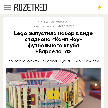
15:59
MSK
, 1 сентября 2021
Денис Гурьянов
3 049
0
Lego выпустила набор в виде
стадиона «Камп Ноу»
футбольного клуба
«Барселона»
Его можно купить и в России. Цена — 31 999 рублей.