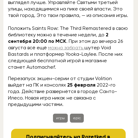
выглядел лучше. Управляйте Святыми третьей
улицы, находящимися на пике своей власти. Это
твой город. Это твои правила, — из описания игры.
Положить Saints Row: The Third Remastered в свою
библиотеку можно в течение недели, до
2
сентября 20:00 по МСК
. При этом до вечера 26
августа всё ещё
можно забрать
шутер Void
Bastards и платформер Yooka-Laylee. После них
следующей бесплатной игрой в магазине
станет Automachef.
Перезапуск экшен-серии от студии Volition
выйдет на ПК и консолях
25 февраля
2022-го
года. Действие развернётся в городе Санто-
Илесо. Новая игра никак не связана с
предыдущими частями.
игры
epic
Подписывайтесь на Rozetked в