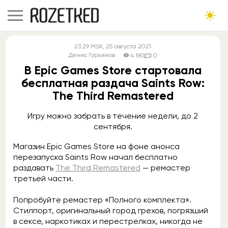
23:29
MSK
, 25 августа 2021
Денис Гурьянов
4 190
0
В Epic Games Store стартовала
бесплатная раздача Saints Row:
The Third Remastered
Игру можно забрать в течение недели, до 2
сентября.
Магазин Epic Games Store на фоне анонса
перезапуска Saints Row начал бесплатно
раздавать
The Third Remastered
— ремастер
третьей части.
Попробуйте ремастер «Полного комплекта».
Стилпорт, оригинальный город грехов, погрязший
в сексе, наркотиках и перестрелках, никогда не