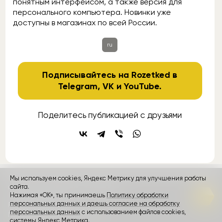
понятным интерфейсом, а также версия для
персонального компьютера. Новинки уже
доступны в магазинах по всей России.
ru
Подписывайтесь на Rozetked в
Telegram
,
VK
и
YouTube
.
Поделитесь публикацией с друзьями
Мы используем cookies, Яндекс Метрику для улучшения работы
контакты
сайта.
реклама
о проекте
Нажимая «ОК», ты принимаешь
Политику обработки
персональных данных и даешь согласие на обработку
Rozetked © 2026
персональных данных
с использованием файлов cookies,
Пользовательское соглашение
системы Яндекс Метрика.