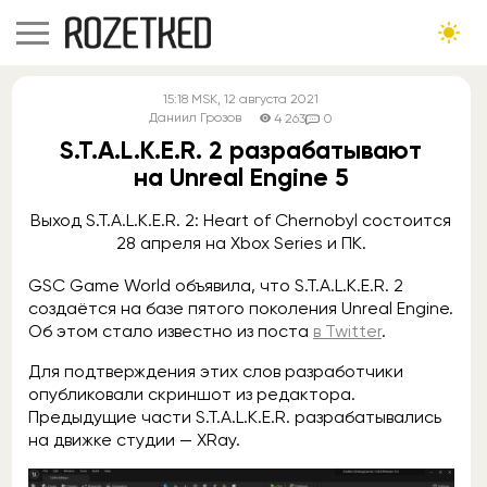
15:18
MSK
, 12 августа 2021
Даниил Грозов
4 263
0
S.T.A.L.K.E.R. 2 разрабатывают
на Unreal Engine 5
Выход S.T.A.L.K.E.R. 2: Heart of Chernobyl состоится
28 апреля на Xbox Series и ПК.
GSC Game World объявила, что S.T.A.L.K.E.R. 2
создаётся на базе пятого поколения Unreal Engine.
Об этом стало известно из поста
в Twitter
.
Для подтверждения этих слов разработчики
опубликовали скриншот из редактора.
Предыдущие части S.T.A.L.K.E.R. разрабатывались
на движке студии — XRay.