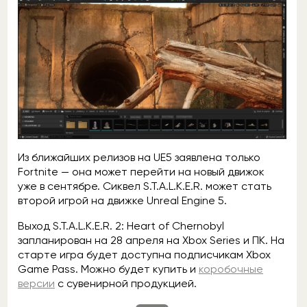
Из ближайших релизов на UE5 заявлена только
Fortnite — она может перейти на новый движок
уже в сентябре. Сиквел S.T.A.L.K.E.R. может стать
второй игрой на движке Unreal Engine 5.
Выход S.T.A.L.K.E.R. 2: Heart of Chernobyl
запланирован на 28 апреля на Xbox Series и ПК. На
старте игра будет доступна подписчикам Xbox
Game Pass. Можно будет купить и
коробочные
версии
с сувенирной продукцией.