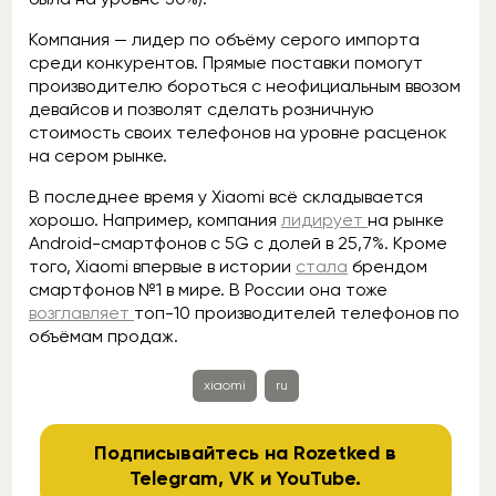
Компания — лидер по объёму серого импорта
среди конкурентов. Прямые поставки помогут
производителю бороться с неофициальным ввозом
девайсов и позволят сделать розничную
стоимость своих телефонов на уровне расценок
на сером рынке.
В последнее время у Xiaomi всё складывается
хорошо. Например, компания
лидирует
на рынке
Android-смартфонов с 5G с долей в 25,7%. Кроме
того, Xiaomi впервые в истории
стала
брендом
смартфонов №1 в мире. В России она тоже
возглавляет
топ-10 производителей телефонов по
объёмам продаж.
xiaomi
ru
Подписывайтесь на Rozetked в
Telegram
,
VK
и
YouTube
.