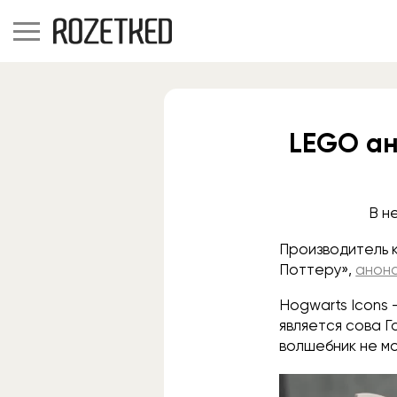
LEGO ан
В н
Производитель к
Поттеру»,
анон
Hogwarts Icons 
является сова Г
волшебник не мо