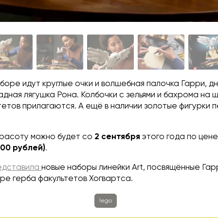
аборе идут круглые очки и волшебная палочка Гарри, д
дная лягушка Рона. Колбочки с зельями и бахрома на 
тетов прилагаются. А ещё в наличии золотые фигурки 
красоту можно будет со
2 сентября
этого года по цен
300 рублей)
.
едставила
новые наборы линейки Art, посвящённые Гар
ре герба факультетов Хогвартса.
lego