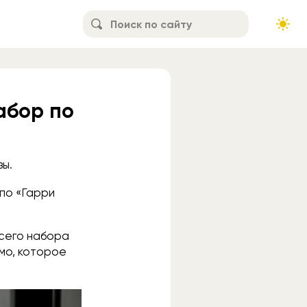
абор по
зы.
 по «Гарри
 всего набора
ьмо, которое