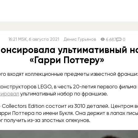
16:21
MSK
, 6 августа 2021
Денис Гурьянов
6 687
0
онсировала ультимативный н
«Гарри Поттеру»
его входят коллекционные предметы известной франши
онструкторов LEGO, в честь 20-летия первого фильма
сировал
ультимативный набор по франшизе.
- Collectors Edition состоит из 3010 деталей. Центром
арри Поттера по имени Букля. Она держит в лапах пис
г получить из-за злостных опекунов.