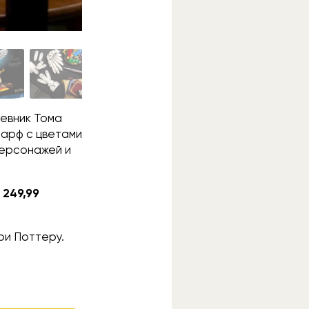
невник Тома
шарф с цветами
персонажей и
е
249,99
ри Поттеру.