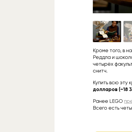
Кроме того, в н
Реддла и шокола
четырёх факуль
снитч.
Купить всю эту 
долларов (~18 
Ранее LEGO
пр
Всего есть четы