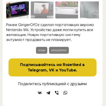
Ранее GingerOfOz сделал портативную версию
Nintendo Wii. Устройство даже могли купить все
желающие. Новую портативную систему
энтузиаст продавать не планирует.
игры
playstation
Подписывайтесь на Rozetked в
Telegram
,
VK
и
YouTube
.
Поделитесь публикацией с друзьями