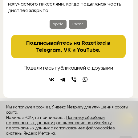
излучаемого пикселями, когда подвижная часть
дисплея закрыта.
apple
iPhone
Подписывайтесь на Rozetked в
Telegram
,
VK
и
YouTube
.
Поделитесь публикацией с друзьями
Мы используем cookies, Яндекс Метрику для улучшения работы
контакты
реклама
о проекте
сайта.
Нажимая «ОК», ты принимаешь
Политику обработки
персональных данных и даешь согласие на обработку
Rozetked © 2026
персональных данных
с использованием файлов cookies,
Пользовательское соглашение
системы Яндекс Метрика.