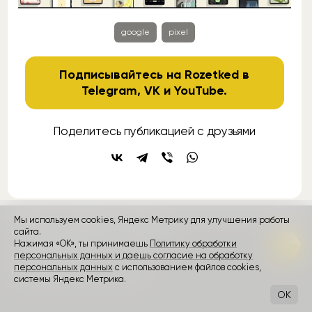
google
pixel
Подписывайтесь на Rozetked в
Telegram
,
VK
и
YouTube
.
Поделитесь публикацией с друзьями
Мы используем cookies, Яндекс Метрику для улучшения работы
сайта.
контакты
реклама
о проекте
Нажимая «ОК», ты принимаешь
Политику обработки
персональных данных и даешь согласие на обработку
Rozetked © 2026
персональных данных
с использованием файлов cookies,
Пользовательское соглашение
системы Яндекс Метрика.
OK