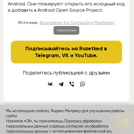
Android. Они планируют открыть его исходный код
и добавить в Android Open Source Project.
Источник:
Association for Computing Machinery
технологии
Подписывайтесь на Rozetked в
Telegram
,
VK
и
YouTube
.
Поделитесь публикацией с друзьями
Мы используем cookies, Яндекс Метрику для улучшения работы
контакты
сайта.
реклама
о проекте
Нажимая «ОК», ты принимаешь
Политику обработки
персональных данных и даешь согласие на обработку
Rozetked © 2026
персональных данных
с использованием файлов cookies,
Пользовательское соглашение