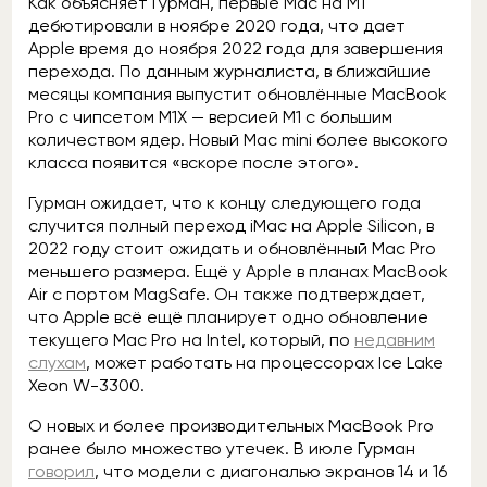
Как объясняет Гурман, первые Mac на M1
дебютировали в ноябре 2020 года, что дает
Apple время до ноября 2022 года для завершения
перехода. По данным журналиста, в ближайшие
месяцы компания выпустит обновлённые MacBook
Pro с чипсетом M1X — версией M1 с большим
количеством ядер. Новый Mac mini более высокого
класса появится «вскоре после этого».
Гурман ожидает, что к концу следующего года
случится полный переход iMac на Apple Silicon, в
2022 году стоит ожидать и обновлённый Mac Pro
меньшего размера. Ещё у Apple в планах MacBook
Air с портом MagSafe. Он также подтверждает,
что Apple всё ещё планирует одно обновление
текущего Mac Pro на Intel, который, по
недавним
слухам
, может работать на процессорах Ice Lake
Xeon W-3300.
О новых и более производительных MacBook Pro
ранее было множество утечек. В июле Гурман
говорил
, что модели с диагональю экранов 14 и 16