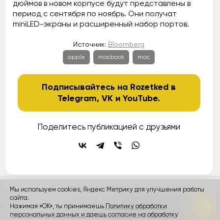
дюймов в новом корпусе будут представлены в
период с сентября по ноябрь. Они получат
miniLED-экраны и расширенный набор портов.
Источник:
Bloomberg
apple
macbook
mac
Подписывайтесь на Rozetked в
Telegram
,
VK
и
YouTube
.
Поделитесь публикацией с друзьями
Мы используем cookies, Яндекс Метрику для улучшения работы
контакты
сайта.
реклама
о проекте
Нажимая «ОК», ты принимаешь
Политику обработки
персональных данных и даешь согласие на обработку
Rozetked © 2026