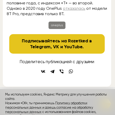
половине года, с индексом «T» — во второй.
Однако в 2020 году OnePlus
отказалась
от модели
8T Pro, представив только 8T.
oneplus
Подписывайтесь на Rozetked в
Telegram
,
VK
и
YouTube
.
Поделитесь публикацией с друзьями
Мы используем cookies, Яндекс Метрику для улучшения работы
контакты
сайта.
реклама
о проекте
Нажимая «ОК», ты принимаешь
Политику обработки
персональных данных и даешь согласие на обработку
Rozetked © 2026
персональных данных
с использованием файлов cookies,
Пользовательское соглашение