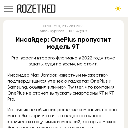
08:00
MSK
, 28 июля 2021
Антон Курилов
3 146
0
Инсайдер: OnePlus пропустит
модель 9T
Pro-версии второго флагмана в 2022 году тоже
ждать, судя по всему, не стоит.
Инсайдер Max Jambor, известный множеством
подтвердившихся утечек о гаджетах OnePlus и
Samsung, объявил в личном Twitter, что компания
OnePlus не станет выпускать смартфоны 9T и 9T
Pro.
Источник не объяснил решение компании, но оно
могло быть принято из-за недостаточного
количества ощутимых изменений, которые можно
было внести в смартфон, а также из-за