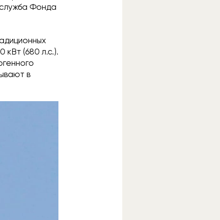
-служба Фонда
радиционных
Вт (680 л.с.).
огенного
зывают в