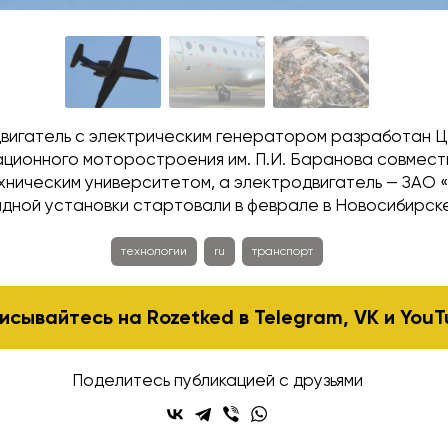
двигатель с электрическим генератором разработан 
ационного моторостроения им. П.И. Баранова совмест
хническим университетом, а электродвигатель — ЗАО 
идной установки стартовали в феврале в Новосибирске
технологии
ru
транспорт
исывайтесь на Rozetked в
Telegram
,
VK
и
YouT
Поделитесь публикацией с друзьями