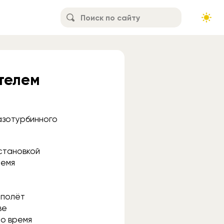
телем
азотурбинного
становкой
ремя
 полёт
ве
Во время