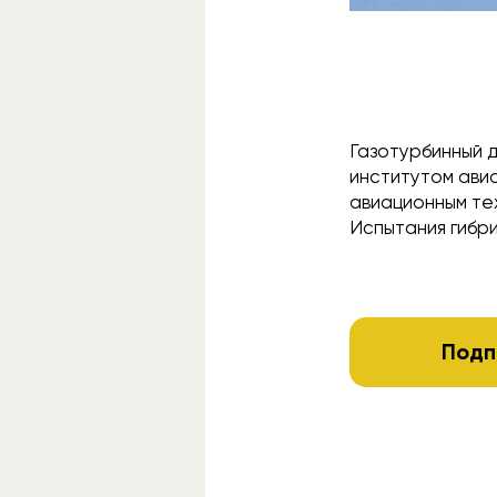
Газотурбинный 
институтом ави
авиационным те
Испытания гибр
Подп