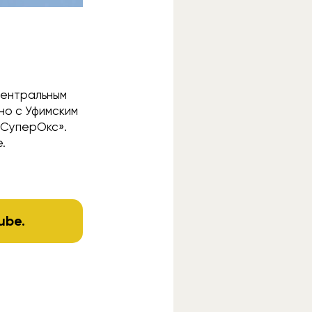
Центральным
но с Уфимским
«СуперОкс».
.
ube
.