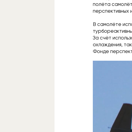
полёта самолёт
перспективных 
В самолёте испо
турбореактивных
За счёт исполь
охлаждения, так
Фонде перспект