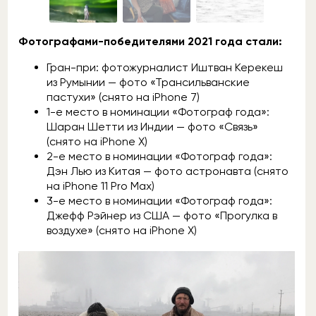
Фотографами-победителями 2021 года стали:
Гран-при: фотожурналист Иштван Керекеш
из Румынии — фото «Трансильванские
пастухи» (снято на iPhone 7)
1-е место в номинации «Фотограф года»:
Шаран Шетти из Индии — фото «Связь»
(снято на iPhone X)
2-е место в номинации «Фотограф года»:
Дэн Лью из Китая — фото астронавта (снято
на iPhone 11 Pro Max)
3-е место в номинации «Фотограф года»:
Джефф Рэйнер из США — фото «Прогулка в
воздухе» (снято на iPhone X)