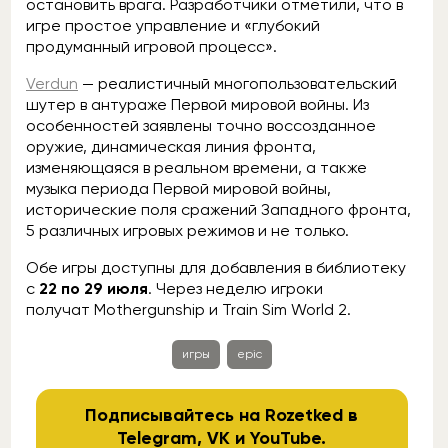
остановить врага. Разработчики отметили, что в
игре простое управление и «глубокий
продуманный игровой процесс».
Verdun
— реалистичный многопользовательский
шутер в антураже Первой мировой войны. Из
особенностей заявлены точно воссозданное
оружие, динамическая линия фронта,
изменяющаяся в реальном времени, а также
музыка периода Первой мировой войны,
исторические поля сражений Западного фронта,
5 различных игровых режимов и не только.
Обе игры доступны для добавления в библиотеку
с
22 по 29 июля
. Через неделю игроки
получат Mothergunship и Train Sim World 2.
игры
epic
Подписывайтесь на Rozetked в
Telegram
,
VK
и
YouTube
.