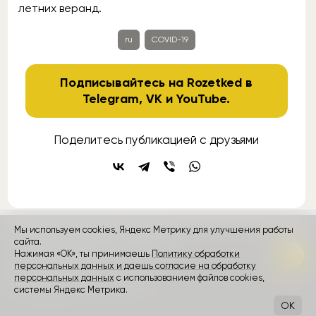
летних веранд.
ru
COVID-19
Подписывайтесь на Rozetked в
Telegram
,
VK
и
YouTube
.
Поделитесь публикацией с друзьями
Мы используем cookies, Яндекс Метрику для улучшения работы
контакты
сайта.
реклама
о проекте
Нажимая «ОК», ты принимаешь
Политику обработки
персональных данных и даешь согласие на обработку
Rozetked © 2026
персональных данных
с использованием файлов cookies,
Пользовательское соглашение
системы Яндекс Метрика.
OK