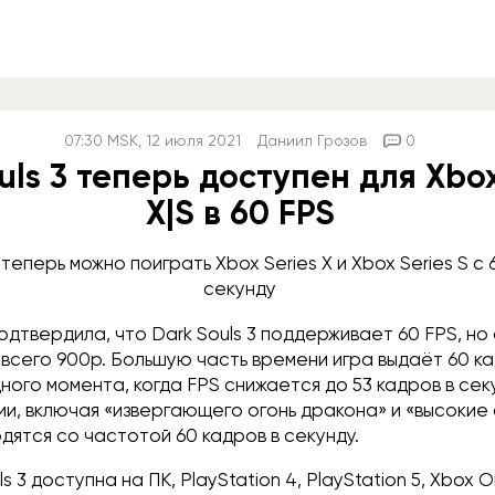
07:30
MSK
, 12 июля 2021
Даниил Грозов
0
uls 3 теперь доступен для Xbox
X|S в 60 FPS
3 теперь можно поиграть Xbox Series X и Xbox Series S с
секунду
подтвердила, что Dark Souls 3 поддерживает 60 FPS, но 
всего 900p. Большую часть времени игра выдаёт 60 ка
ого момента, когда FPS снижается до 53 кадров в сек
и, включая «извергающего огонь дракона» и «высокие
дятся со частотой 60 кадров в секунду.
s 3 доступна на ПК, PlayStation 4, PlayStation 5, Xbox O