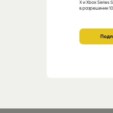
X и Xbox Series 
в разрешении 1
Подп