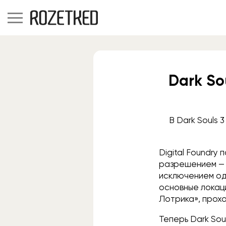
Dark So
В Dark Souls 
Digital Foundry 
разрешением — 
исключением одн
основные локаци
Лотрика», прохо
Теперь Dark Soul