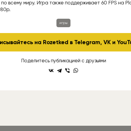
S по всему миру. Игра также поддерживает 60 FPS на Pla
080p.
игры
исывайтесь на Rozetked в
Telegram
,
VK
и
YouT
Поделитесь публикацией с друзьями