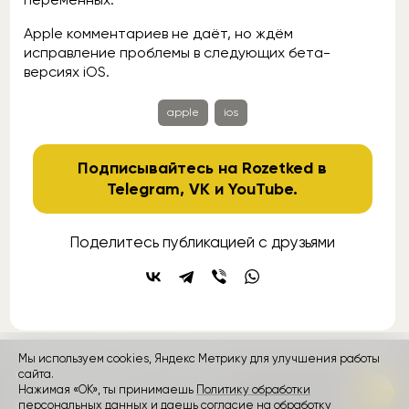
Apple комментариев не даёт, но ждём
исправление проблемы в следующих бета-
версиях iOS.
apple
ios
Подписывайтесь на Rozetked в
Telegram
,
VK
и
YouTube
.
Поделитесь публикацией с друзьями
Мы используем cookies, Яндекс Метрику для улучшения работы
контакты
сайта.
реклама
о проекте
Нажимая «ОК», ты принимаешь
Политику обработки
персональных данных и даешь согласие на обработку
Rozetked © 2026