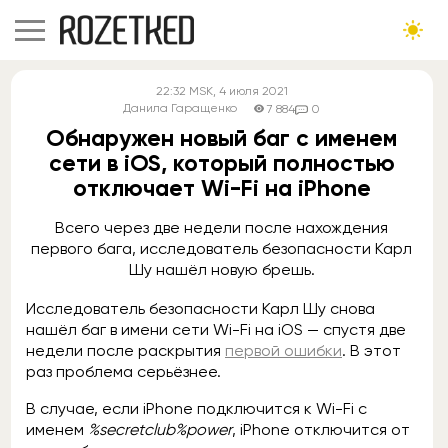
22:32
MSK
, 4 июля 2021
Данила Гаращенко
7 884
0
Обнаружен новый баг с именем
сети в iOS, который полностью
отключает Wi-Fi на iPhone
Всего через две недели после нахождения
первого бага, исследователь безопасности Карл
Шу нашёл новую брешь.
Исследователь безопасности Карл Шу снова
нашёл баг в имени сети Wi-Fi на iOS — спустя две
недели после раскрытия
первой ошибки
. В этот
раз проблема серьёзнее.
В случае, если iPhone подключится к Wi-Fi с
именем
%secretclub%power
, iPhone отключится от