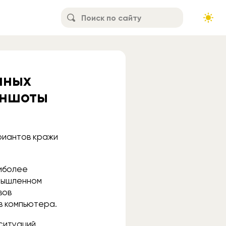
нных
иншоты
ариантов кражи
аиболее
омышленном
вов
в компьютера.
 ситуаций