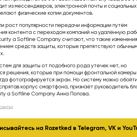
ит из мессенджеров, электронной почты и социальных
делают физические копии документов.
али рост популярности передачи информации путём
ия контента с переходом компаний на удалённую рабо
curity a Softline Company считают, что такие изменени
ением средств защиты, которые препятствуют обычны
х.
тем для защиты от подобного рода утечек нет, но
я решения, которые при помощи фронтальной камеры
огда фотографируется экран. Но систему можно обойти
 спрятав корпус смартфона, признаёт руководитель бл
rity a Softline Company Анна Попова.
сантъ»
исывайтесь на Rozetked в
Telegram
,
VK
и
YouT