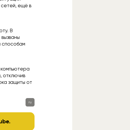
 сетей, ещё в
ту. В
я вызваны
м способам
 компьютера
, отключив
ока защиты от
ru
ube
.