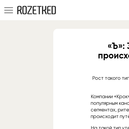
«Ъ»:
происх
Рост такого ти
Компании «Крок
популярным кан
сегментах, рите
происходит пут
На такой тип ут