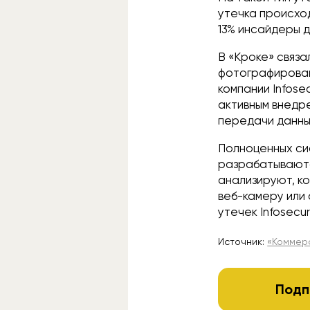
утечка происход
13% инсайдеры 
В «Кроке» связ
фотографирован
компании Infose
активным внедр
передачи данны
Полноценных сис
разрабатываютс
анализируют, к
веб-камеру или
утечек Infosecu
Источник:
«Коммер
Подп