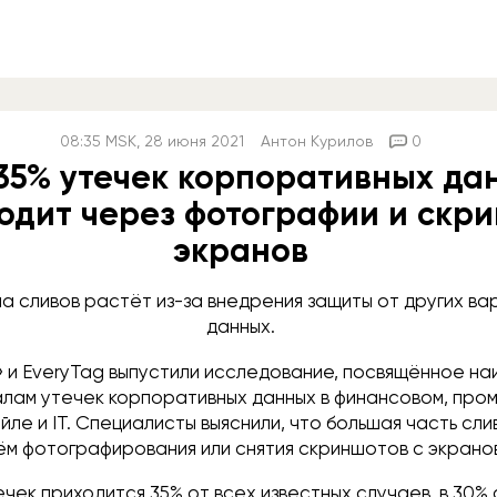
08:35
MSK
, 28 июня 2021
Антон Курилов
0
 35% утечек корпоративных да
одит через фотографии и скр
экранов
па сливов растёт из-за внедрения защиты от других в
данных.
» и EveryTag выпустили исследование, посвящённое н
алам утечек корпоративных данных в финансовом, пр
йле и IT. Специалисты выяснили, что большая часть сли
ём фотографирования или снятия скриншотов с экрано
ечек приходится 35% от всех известных случаев, в 30%