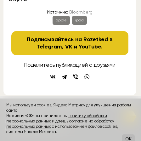
Источник:
Bloomberg
apple
ipad
Подписывайтесь на Rozetked в
Telegram
,
VK
и
YouTube
.
Поделитесь публикацией с друзьями
Мы используем cookies, Яндекс Метрику для улучшения работы
контакты
сайта.
реклама
о проекте
Нажимая «ОК», ты принимаешь
Политику обработки
персональных данных и даешь согласие на обработку
Rozetked © 2026
персональных данных
с использованием файлов cookies,
Пользовательское соглашение
системы Яндекс Метрика.
OK