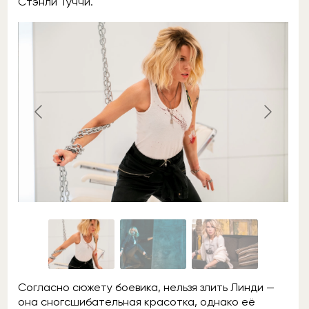
Стэнли Туччи.
Согласно сюжету боевика, нельзя злить Линди —
она сногсшибательная красотка, однако её