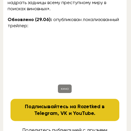
надрать задницы всему преступному миру в
поисках виновных».
Обновлено (29.06):
опубликован локализованный
трейлер:
кино
Подписывайтесь на Rozetked в
Telegram
,
VK
и
YouTube
.
Поделитесь публикацией с друзьями