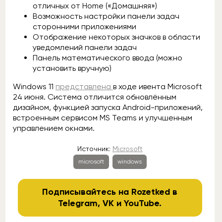
отличных от Home («Домашняя»)
Возможность настройки панели задач
сторонними приложениями
Отображение некоторых значков в области
уведомлений панели задач
Панель математического ввода (можно
установить вручную)
Windows 11
представлена
в ходе ивента Microsoft
24 июня. Система отличится обновлённым
дизайном, функцией запуска Android-приложений,
встроенным сервисом MS Teams и улучшенным
управлением окнами.
Источник:
Microsoft
microsoft
windows
Подписывайтесь на Rozetked в
Telegram
,
VK
и
YouTube
.