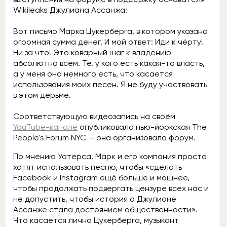
Wikileaks Джулиана Ассанжа:
Вот письмо Марка Цукерберга, в котором указана
огромная сумма денег. И мой ответ: Иди к чёрту!
Ни за что! Это коварный шаг к владению
абсолютно всем. Те, у кого есть какая-то власть,
а у меня она немного есть, что касается
использования моих песен. Я не буду участвовать
в этом дерьме.
Соответствующую видеозапись на своём
YouTube-канале
опубликовала нью-йоркская The
People's Forum NYC — она организовала форум.
По мнению Уотерса, Марк и его компания просто
хотят использовать песню, чтобы «сделать
Facebook и Instagram ещё больше и мощнее,
чтобы продолжать подвергать цензуре всех нас и
не допустить, чтобы история о Джулиане
Ассанже стала достоянием общественности».
Что касается лично Цукерберга, музыкант