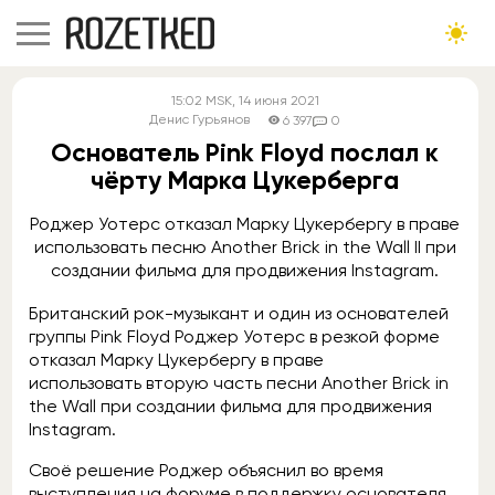
15:02
MSK
, 14 июня 2021
Денис Гурьянов
6 397
0
Основатель Pink Floyd послал к
чёрту Марка Цукерберга
Роджер Уотерс отказал Марку Цукербергу в праве
использовать песню Another Brick in the Wall II при
создании фильма для продвижения Instagram.
Британский рок-музыкант и один из основателей
группы Pink Floyd Роджер Уотерс в резкой форме
отказал Марку Цукербергу в праве
использовать вторую часть песни Another Brick in
the Wall при создании фильма для продвижения
Instagram.
Своё решение Роджер объяснил во время
выступления на форуме в поддержку основателя