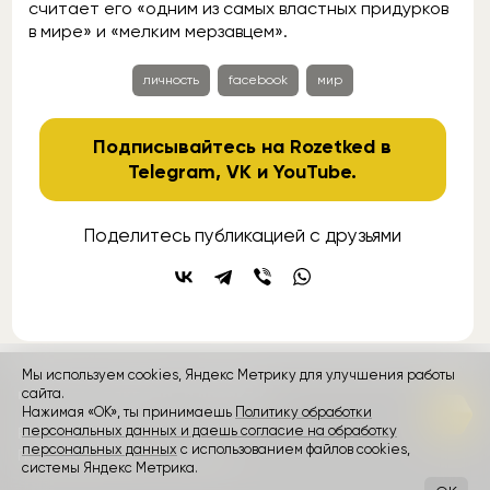
считает его «одним из самых властных придурков
в мире» и «мелким мерзавцем».
личность
facebook
мир
Подписывайтесь на Rozetked в
Telegram
,
VK
и
YouTube
.
Поделитесь публикацией с друзьями
Мы используем cookies, Яндекс Метрику для улучшения работы
контакты
сайта.
реклама
о проекте
Нажимая «ОК», ты принимаешь
Политику обработки
персональных данных и даешь согласие на обработку
Rozetked © 2026
персональных данных
с использованием файлов cookies,
Пользовательское соглашение
системы Яндекс Метрика.