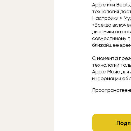
Apple или Beats
технология дост
Настройки > Му
«Всегда включё
динамики на сов
совместимому те
ближайшее врем
С момента през
технологии толь
Apple Music для
информации об 
Пространственн
Подп