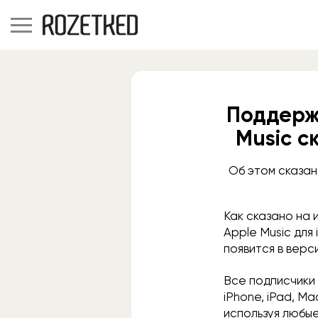
Поддержк
Music с
Об этом сказан
Как сказано на 
Apple Music для
появится в верс
Все подписчики
iPhone, iPad, M
используя любы