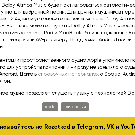
, Dolby Atmos Music будет активироваться автоматичес
упна для выбранной песни. Для других наушников пере
зыка > Аудио и установите переключатель Dolby Atmo
н». Вы также можете слушать Dolby Atmos Music через
местимых iPhone, iPad и MacBook Pro или подключив Ap
левизору или AV-ресиверу. Поддержка Android появит
я.
ентации пространственного аудио Apple упоминала 
ко для устройств компании и ни разу не заявляла о суд
 Android. Даже в
справочных материалах
о Spatial Audi
этом.
ое аудио позволяет слушать музыку с технологией Do
apple
приложения
исывайтесь на Rozetked в
Telegram
,
VK
и
YouT