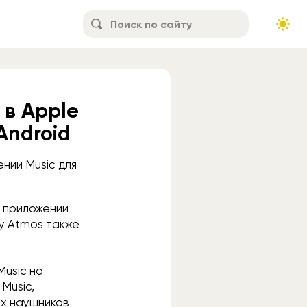
 в Apple
Android
нии Music для
в приложении
by Atmos также
Music на
 Music,
ых наушников