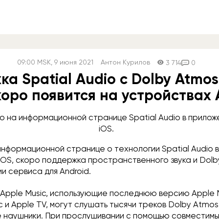
09:00
MSK
, 9 июня 2021
Антон Курилов
3 714
0
а Spatial Audio с Dolby Atmos
коро появится на устройствах 
о на информационной странице Spatial Audio в приложе
iOS.
информационной странице о технологии Spatial Audio 
 iOS, скоро поддержка пространственного звука и Dol
ии сервиса для Android.
 Apple Music, использующие последнюю версию Apple 
ac и Apple TV, могут слушать тысячи треков Dolby Atmos
е наушники. При прослушивании с помощью совместим