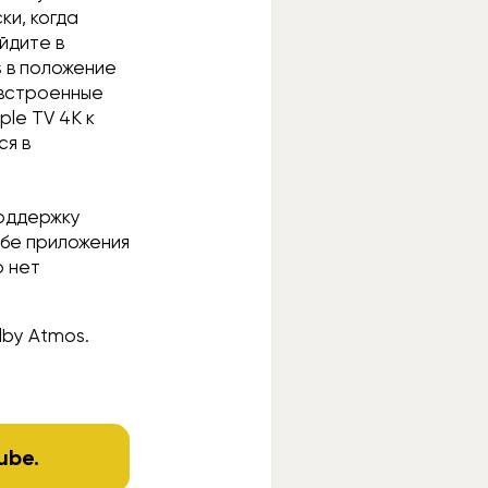
ки, когда
йдите в
s в положение
 встроенные
ple TV 4K к
ся в
поддержку
ьбе приложения
o нет
lby Atmos.
ube
.