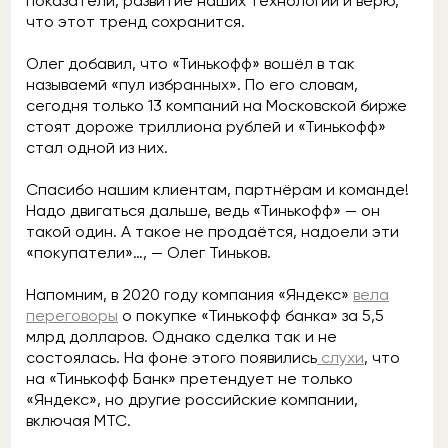
показатели, развитие наших технологий и верю,
что этот тренд сохранится.
Олег добавил, что «Тинькофф» вошёл в так
называемй «пул избранных». По его словам,
сегодня только 13 компаний на Московской бирже
стоят дороже триллиона рублей и «Тинькофф»
стал одной из них.
Спасибо нашим клиентам, партнёрам и команде!
Надо двигаться дальше, ведь «Тинькофф» — он
такой один. А такое не продаётся, надоели эти
«покупатели»…, — Олег Тиньков.
Напомним, в 2020 году компания «Яндекс»
вела
переговоры
о покупке «Тинькофф банка» за 5,5
млрд долларов. Однако сделка так и не
состоялась. На фоне этого появились
слухи
, что
на «Тинькофф Банк» претендует не только
«Яндекс», но другие российские компании,
включая МТС.