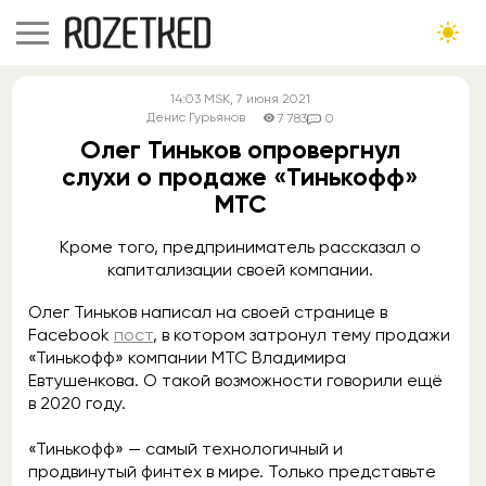
14:03
MSK
, 7 июня 2021
Денис Гурьянов
7 783
0
Олег Тиньков опровергнул
слухи о продаже «Тинькофф»
МТС
Кроме того, предприниматель рассказал о
капитализации своей компании.
Олег Тиньков написал на своей странице в
Facebook
пост
, в котором затронул тему продажи
«Тинькофф» компании МТС Владимира
Евтушенкова. О такой возможности говорили ещё
в 2020 году.
«Тинькофф» — самый технологичный и
продвинутый финтех в мире. Только представьте