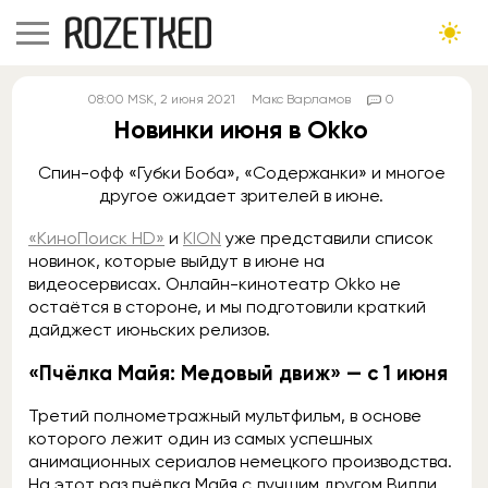
08:00
MSK
, 2 июня 2021
Макс Варламов
0
Новинки июня в Okko
Спин-офф «Губки Боба», «Содержанки» и многое
другое ожидает зрителей в июне.
«КиноПоиск HD»
и
KION
уже представили список
новинок, которые выйдут в июне на
видеосервисах. Онлайн-кинотеатр Okko не
остаётся в стороне, и мы подготовили краткий
дайджест июньских релизов.
«Пчёлка Майя: Медовый движ» — с 1 июня
Третий полнометражный мультфильм, в основе
которого лежит один из самых успешных
анимационных сериалов немецкого производства.
На этот раз пчёлка Майя с лучшим другом Вилли