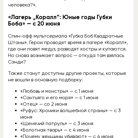
человека?».
«Лагерь „Коралл“: Юные годы Губки
Боба» — с 20 июня
Спин-офф мультсериала «Губка Боб Квадратные
Штаны». Герои проводят время в лагере «Коралл»,
где они ловят медуз, разводят костры и купаются.
Но снова возникает вопрос — откуда там взялась
Сэнди?
Также станут доступны другие проекты, которые
не вошли в основную подборку:
«Любовь и монстры» — с 1 июня
«Сантьяго и его моря» — с 1 июня
«Отец» — со 2 июня
«Руфус: Хроники волшебной страны» — с 3
июня
«Щенячий патруль» — с 3 июня
«Болотная тварь» — с 4 июня
«Почему женщины убивают» — с 4 июня