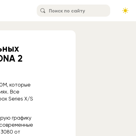
ьных
DNA 2
0M, которые
иях. Все
ox Series X/S
трую графику
ь современные
 3080 от