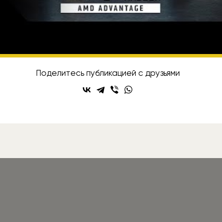
исывайтесь на Rozetked в
Telegram
,
VK
и
YouT
Поделитесь публикацией с друзьями