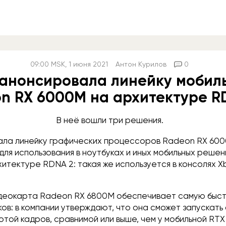
09:00
MSK
, 1 июня 2021
Антон Курилов
0
анонсировала линейку мобил
n RX 6000M на архитектуре R
В неё вошли три решения.
ла линейку графических процессоров Radeon RX 600
ля использования в ноутбуках и иных мобильных решен
хитектуре RDNA 2: такая же используется в консолях Xb
деокарта Radeon RX 6800M обеспечивает самую быс
ов: в компании утверждают, что она сможет запускат
отой кадров, сравнимой или выше, чем у мобильной RTX