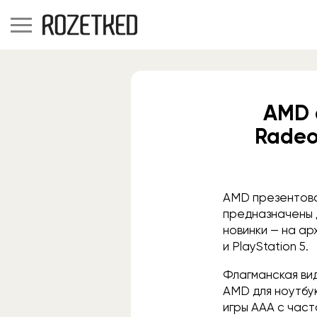
AMD 
Radeo
AMD презентова
предназначены д
новинки — на ар
и PlayStation 5.
Флагманская ви
AMD для ноутбук
игры AAA с част