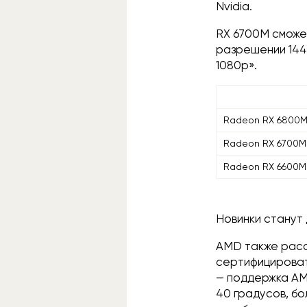
Nvidia.
RX 6700M сможет
разрешении 144
1080p».
Radeon RX 6800
Radeon RX 6700M
Radeon RX 6600M
Новинки станут 
AMD также расс
сертифицироват
— поддержка AM
40 градусов, бо