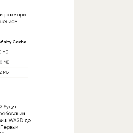
 играх» при
ешением
nfinity Cache
6 МБ
0 МБ
2 МБ
й будут
требований
авиш WASD до
. Первым