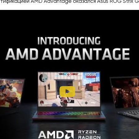
тификацией AMD Advantage оказался Asus ROG Strix G