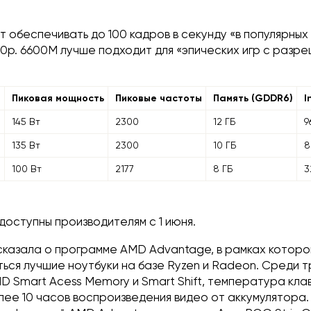
 обеспечивать до 100 кадров в секунду «в популярных
0p. 6600M лучше подходит для «эпических игр с разр
Пиковая мощность
Пиковые частоты
Память (GDDR6)
I
M
145 Вт
2300
12 ГБ
9
135 Вт
2300
10 ГБ
8
100 Вт
2177
8 ГБ
3
доступны производителям с 1 июня.
казала о программе AMD Advantage, в рамках которо
ься лучшие ноутбуки на базе Ryzen и Radeon. Среди 
D Smart Acess Memory и Smart Shift, температура кл
лее 10 часов воспроизведения видео от аккумулятора