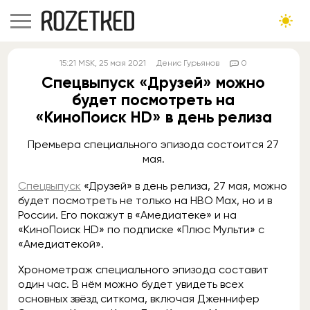
15:21
MSK
, 25 мая 2021
Денис Гурьянов
0
Спецвыпуск «Друзей» можно
будет посмотреть на
«КиноПоиск HD» в день релиза
Премьера специального эпизода состоится 27
мая.
Спецвыпуск
«Друзей» в день релиза, 27 мая, можно
будет посмотреть не только на HBO Max, но и в
России. Его покажут в «Амедиатеке» и на
«КиноПоиск HD» по подписке «Плюс Мульти» с
«Амедиатекой».
Хронометраж специального эпизода составит
один час. В нём можно будет увидеть всех
основных звёзд ситкома, включая Дженнифер