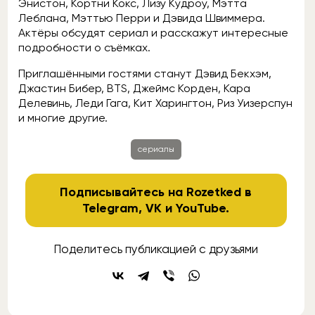
Энистон, Кортни Кокс, Лизу Кудроу, Мэтта
Леблана, Мэттью Перри и Дэвида Швиммера.
Актёры обсудят сериал и расскажут интересные
подробности о съёмках.
Приглашёнными гостями станут Дэвид Бекхэм,
Джастин Бибер, BTS, Джеймс Корден, Кара
Делевинь, Леди Гага, Кит Харингтон, Риз Уизерспун
и многие другие.
сериалы
Подписывайтесь на Rozetked в
Telegram
,
VK
и
YouTube
.
Поделитесь публикацией с друзьями