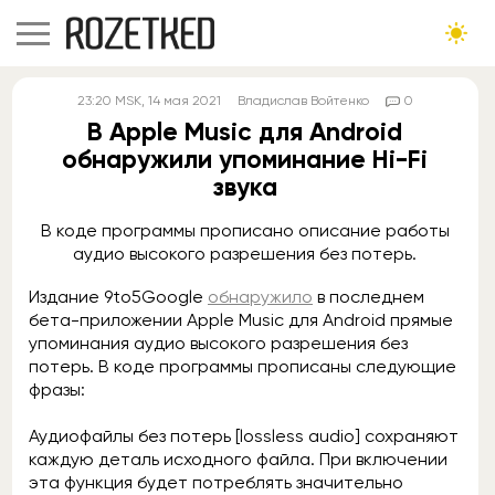
23:20
MSK
, 14 мая 2021
Владислав Войтенко
0
В Apple Music для Android
обнаружили упоминание Hi-Fi
звука
В коде программы прописано описание работы
аудио высокого разрешения без потерь.
Издание 9to5Google
обнаружило
в последнем
бета-приложении Apple Music для Android прямые
упоминания аудио высокого разрешения без
потерь. В коде программы прописаны следующие
фразы:
Аудиофайлы без потерь [lossless audio] сохраняют
каждую деталь исходного файла. При включении
эта функция будет потреблять значительно