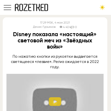
17:29
MSK
, 4 мая 2021
Денис Гурьянов
4 404
0
Disney показала «настоящий»
световой меч из «Звёздных
войн»
По нажатию кнопки из рукоятки выдвигается
светящееся «лезвие». Релиз ожидается в 2022
году.