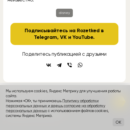
disney
Подписывайтесь на Rozetked в
Telegram
,
VK
и
YouTube
.
Поделитесь публикацией с друзьями
Мы используем cookies, Яндекс Метрику для улучшения работы
контакты
сайта.
реклама
о проекте
Нажимая «ОК», ты принимаешь
Политику обработки
персональных данных и даешь согласие на обработку
Rozetked © 2026
персональных данных
с использованием файлов cookies,
Пользовательское соглашение
системы Яндекс Метрика.
OK