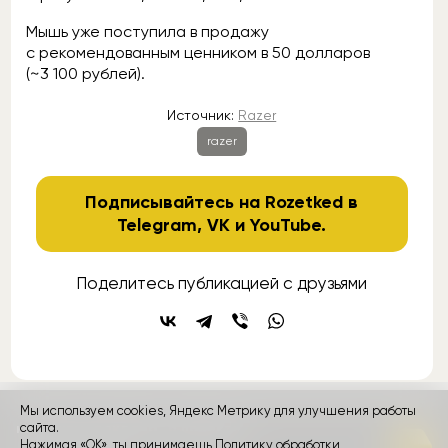
Мышь уже поступила в продажу
с рекомендованным ценником в 50 долларов
(~3 100 рублей).
Источник:
Razer
razer
Подписывайтесь на Rozetked в
Telegram
,
VK
и
YouTube
.
Поделитесь публикацией с друзьями
Мы используем cookies, Яндекс Метрику для улучшения работы
контакты
сайта.
реклама
о проекте
Нажимая «ОК», ты принимаешь
Политику обработки