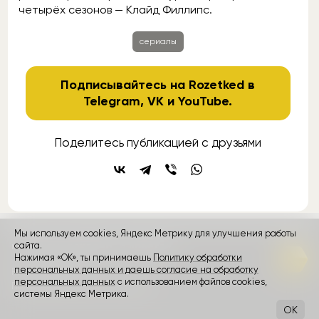
четырёх сезонов — Клайд Филлипс.
сериалы
Подписывайтесь на Rozetked в
Telegram
,
VK
и
YouTube
.
Поделитесь публикацией с друзьями
Мы используем cookies, Яндекс Метрику для улучшения работы
контакты
сайта.
реклама
о проекте
Нажимая «ОК», ты принимаешь
Политику обработки
персональных данных и даешь согласие на обработку
Rozetked © 2026
персональных данных
с использованием файлов cookies,
Пользовательское соглашение
системы Яндекс Метрика.
OK