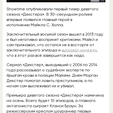
Showtime опубликовали первый тизер девятого
сезона «Декстера». В 30-секундном ролике
впервые появился главный герой в
исполнении Майкла С. Холла.
Заключительный восьмой сезон вышел в 2013 году
и был негативно воспринят критиками. Майкл и
сам признавал, что остался не в восторге от
заключительного эпизода и
высказал надежду
,
что в этот раз всё завершится как надо.
Сериал «Декстер», выходивший с 2006 по 2014
года рассказывал о судебном эксперте по
брызгам крови в полиции Майами. Днём Морган
Декстер помогал ловить преступников, а по
ночам сам выслеживал их и убивал.
Премьера девятого сезона «Декстера» намечена
на осень. Всего будет 10 эпизодов, а главного
антагониста сыграет Клэнси Браун. За
режиссёрским креслом шоураннер первых