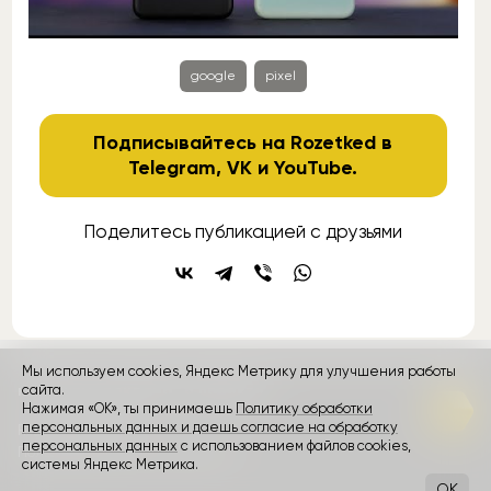
google
pixel
Подписывайтесь на Rozetked в
Telegram
,
VK
и
YouTube
.
Поделитесь публикацией с друзьями
Мы используем cookies, Яндекс Метрику для улучшения работы
контакты
реклама
о проекте
сайта.
Нажимая «ОК», ты принимаешь
Политику обработки
персональных данных и даешь согласие на обработку
Rozetked © 2026
персональных данных
с использованием файлов cookies,
Пользовательское соглашение
системы Яндекс Метрика.
OK