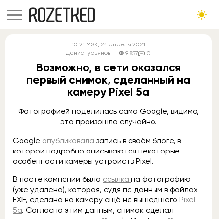
10:21
MSK
, 24 апреля 2021
Денис Гурьянов
9 857
0
Возможно, в сети оказался
первый снимок, сделанный на
камеру Pixel 5a
Фотографией поделилась сама Google, видимо,
это произошло случайно.
Google
опубликовала
запись в своём блоге, в
которой подробно описываются некоторые
особенности камеры устройств Pixel.
В посте компании была
ссылка
на фотографию
(уже удалена), которая, судя по данным в файлах
EXIF, сделана на камеру ещё не вышедшего
Pixel
5a
. Согласно этим данным, снимок сделал