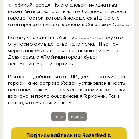
«Любимый город». По его словам, инициатива
может быть связана с тем, что Линдеманн вырос в
городе Росток, который находился в ГДР, а его
отец проводил много времени в Советском Союзе.
Потому что сам Тиль был пионером. Потому что
эту песню ему в детстве пела мама... И вот он
через знакомых узнал, что я снимаю фильм про
Девятаева, а «Любимый город» будет
лейтмотивом этой картины.
Режиссёр добавил, что в ГДР Девятаева считали
героем, а на острове Узедом установлен в честь
него памятник: «его там чествовали и в советские
времена, и после объединения Германии. Так и
вышло, что мы сняли клип».
кино
музыка
Подписывайтесь на Rozetked в