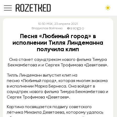
10:50
MSK
, 23 апреля 2021
Владислав Войтенко
8 901
0
Песня «Любимый город» в
исполнении Тилля Линдеманна
получила клип
Она станет саундтреком нового фильма Тимура
Бекмамбетова и и Сергея Трофимова «Девятаев».
Тилль Линдеманн выпустил клип на
песню «Любимый город», которая многим знакома
в исполнении Марка Бернеса. Она войдёт в
саундтрек нового фильма Тимура Бекмамбетова и
Сергея Трофимова «Девятаев».
Картина посвящается подвигу советского
лётчика Михаила Девятаева, которому удалось