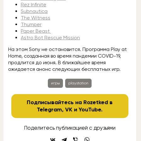
Rez Infinite
Subnautica
The Witness
Thumper
Paper Beast
Astro Bot Rescue Mission
На этом Sony не остановится. Программа Play at
Home, созданная во время пандемии COVID-19,
продлится до июня. В ближайшее время
ожидается анонс следующих бесплатных игр.
игры
playstation
Подписывайтесь на Rozetked в
Telegram
,
VK
и
YouTube
.
Поделитесь публикацией с друзьями