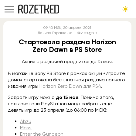
09:40
MSK
, 20 апреля 2021
Данила Гаращенко
6 889
0
Стартовала раздача Horizon
Zero Dawn в PS Store
Акция с раздачей продлится до 15 мая.
В магазине Sony PS Store в рамках акции «Играйте
дома» стартовала бесплпатная раздача полного
издания игры
Horizon Zero Dawn для PS4
.
Забрать игру можно
до 15 мая
. Помимо этого,
пользователи PlayStation могут забрать ещё
девять игр до 23 апреля (до 06:00 по МСК):
Abzu
Moss
Enter the Gungeon