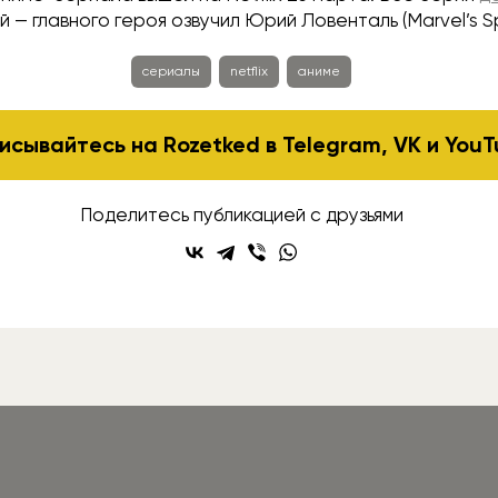
й — главного героя озвучил Юрий Ловенталь (Marvel’s S
сериалы
netflix
аниме
исывайтесь на Rozetked в
Telegram
,
VK
и
YouT
Поделитесь публикацией с друзьями