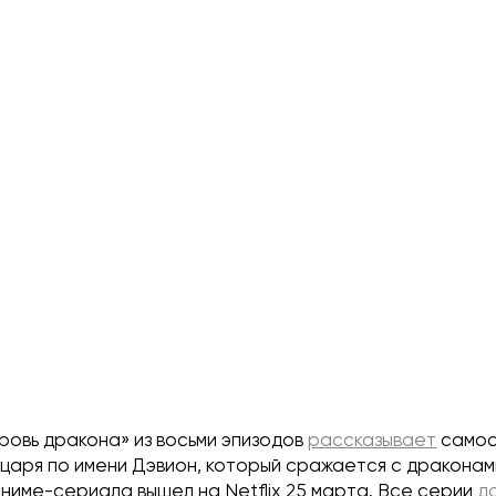
ровь дракона» из восьми эпизодов
рассказывает
самос
царя по имени Дэвион, который сражается с драконам
ниме-сериала вышел на Netflix 25 марта. Все серии
д