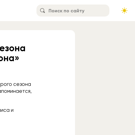
сезона
она»
орого сезона
поминается,
миса и