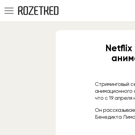
Netfli
аним
Стриминговый се
анимационного 
что с 19 апреля 
Он рассказывает
Бенедикта Лима н