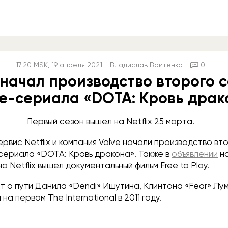
17:20
MSK
, 19 апреля 2021
Владислав Войтенко
0
x начал производство второго 
е-сериала «DOTA: Кровь драк
Первый сезон вышел на Netflix 25 марта.
рвис Netflix и компания Valve начали производство вт
сериала «DOTA: Кровь дракона». Также в
объявлении
на
на Netflix вышел документальный фильм Free to Play.
 о пути Данила «Dendi» Ишутина, Клинтона «Fear» Лу
а первом The International в 2011 году.