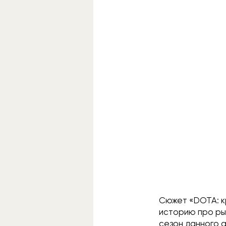
Сюжет «DOTA: к
историю про ры
сезон данного а