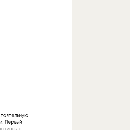
тоятельную
и. Первый
оступны
с