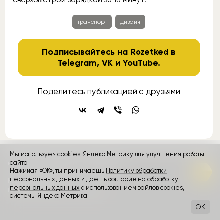
транспорт
дизайн
Подписывайтесь на Rozetked в
Telegram
,
VK
и
YouTube
.
Поделитесь публикацией с друзьями
Мы используем cookies, Яндекс Метрику для улучшения работы
сайта.
контакты
реклама
о проекте
Нажимая «ОК», ты принимаешь
Политику обработки
персональных данных и даешь согласие на обработку
Rozetked © 2026
персональных данных
с использованием файлов cookies,
Пользовательское соглашение
системы Яндекс Метрика.
OK