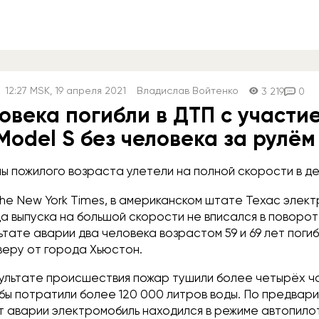
12:27
MSK
, 19 апреля 2021
Владислав Войтенко
3 219
0
овека погибли в ДТП с участие
Model S без человека за рулём
ы пожилого возраста улетели на полной скорости в д
he New York Times, в американском штате Техас элект
да выпуска на большой скорости не вписался в поворот
ьтате аварии два человека возрастом 59 и 69 лет поги
веру от города Хьюстон.
зультате происшествия пожар тушили более четырёх ч
бы потратили более 120 000 литров воды. По предвар
т аварии электромобиль находился в режиме автопилот