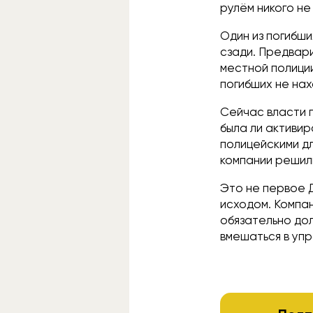
рулём никого не
Один из погибш
сзади. Предвар
местной полиции
погибших не нах
Сейчас власти 
была ли активир
полицейскими дл
компании решили
Это не первое Д
исходом. Компан
обязательно дол
вмешаться в уп