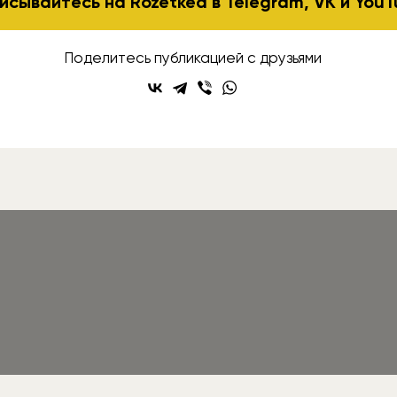
исывайтесь на Rozetked в
Telegram
,
VK
и
YouT
Поделитесь публикацией с друзьями