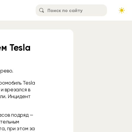
м Tesla
ерево.
ромобиль Tesla
 и врезался в
бли. Инцидент
асов подряд —
ительным
а, при этом за