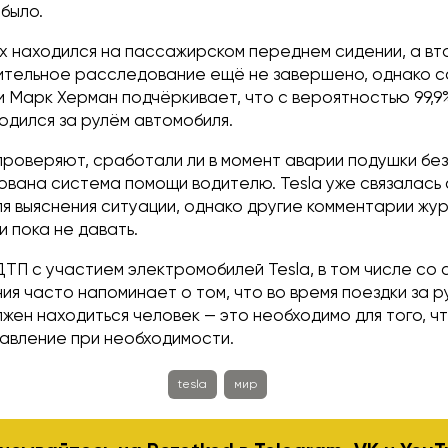
 было.
их находился на пассажирском переднем сидении, а вт
ительное расследование ещё не завершено, однако с
 Марк Херман подчёркивает, что с вероятностью 99,9%
одился за рулём автомобиля.
проверяют, сработали ли в момент аварии подушки без
ована система помощи водителю. Tesla уже связалась 
я выяснения ситуации, однако другие комментарии жу
 пока не давать.
ТП с участием электромобилей Tesla, в том числе со
ия часто напоминает о том, что во время поездки за р
жен находиться человек — это необходимо для того, ч
равление при необходимости.
tesla
мир