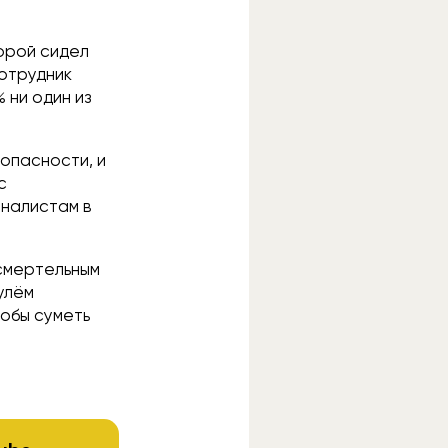
орой сидел
отрудник
 ни один из
опасности, и
с
рналистам в
 смертельным
улём
тобы суметь