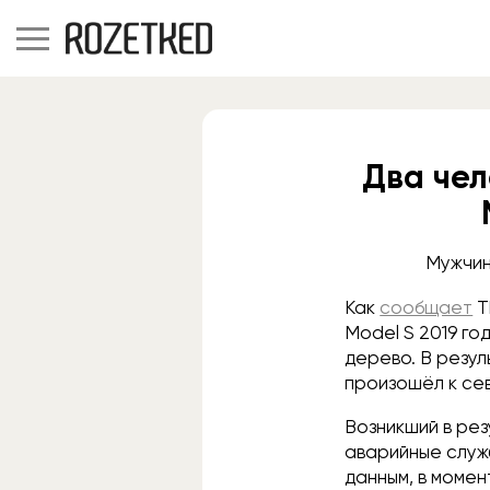
Два чел
Мужчин
Как
сообщает
T
Model S 2019 го
дерево. В резул
произошёл к се
Возникший в ре
аварийные служ
данным, в момен