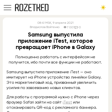
08:41
MSK
, 9 апреля 2021
Владислав Войтенко
7 007
0
Samsung выпустила
приложение iTest, которое
превращает iPhone в Galaxy
Полноценно работать с интерфейсом не
получится, ибо почти все функции не работают.
Samsung выпустила приложение iTest — оно
имитирует на iPhone устройство линейки Galaxy.
Это маркетинговый ход, призванный увеличить
усилия по завоеванию новых клиентов.
Для работы с программой нужно с iPhone через
браузер Safari зайти на сайт
iTest
или
отсканировать QR-код с рекламного баннера.